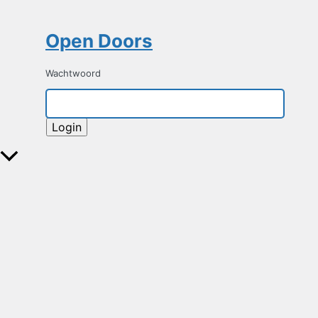
Open Doors
Wachtwoord
Scroll
naar
boven